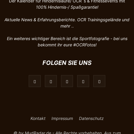
Der Kalender für Hindernisläufe/ OCR´s & Fitnessevents mit
100%
Hindernis-/ Spaßgarantie!
Aktuelle News & Erfahrungsberichte. OCR Trainingsgelände und
mehr ..
Ein weiteres wichtiger Bereich ist die Sportfotografie - bei uns
bekommt ihr eure #OCRFotos!
FOLGEN SIE UNS
Kontakt
Impressum
Datenschutz
© by MudRadar.de - Alle Rechte vorbehalten. Aus
zum